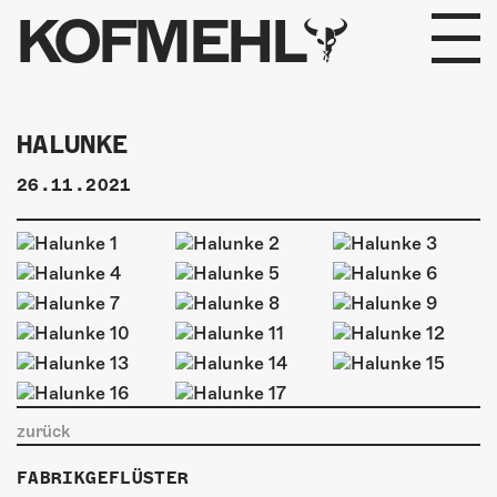
KOFMEHL
PROGRAMM
HALUNKE
FABRIKGEFLÜSTER
26.11.2021
GALERIE
FOTOGALERIE
PHOTOMAT
INFOS
zurück
KONTAKT
FABRIKGEFLÜSTER