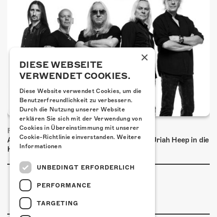
×
DIESE WEBSEITE
VERWENDET COOKIES.
Diese Website verwendet Cookies, um die
Benutzerfreundlichkeit zu verbessern.
Durch die Nutzung unserer Website
erklären Sie sich mit der Verwendung von
Cookies in Übereinstimmung mit unserer
FRISCH BESTÄTIGT: URIAH HEEP
Cookie-Richtlinie einverstanden.
Weitere
Am Sonntag, 15. November 2026 kommen Uriah Heep in die
Informationen
Kulturfabrik Kofmehl!
UNBEDINGT ERFORDERLICH
PERFORMANCE
TARGETING