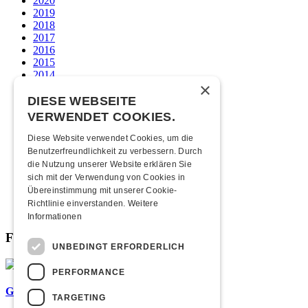
2020
2019
2018
2017
2016
2015
2014
×
2013
2012
DIESE WEBSEITE
2011
VERWENDET COOKIES.
2010
2009
Diese Website verwendet Cookies, um die
2008
Benutzerfreundlichkeit zu verbessern. Durch
2007
die Nutzung unserer Website erklären Sie
2006
sich mit der Verwendung von Cookies in
2005
Übereinstimmung mit unserer Cookie-
2004
Richtlinie einverstanden.
Weitere
2003
Informationen
Fabrikgeflüster
UNBEDINGT ERFORDERLICH
PERFORMANCE
Graffiti-Workshops
TARGETING