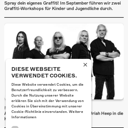
Spray dein eigenes Graffiti! Im September führen wir zwei
Graffiti-Workshops für Kinder und Jugendliche durch.
×
DIESE WEBSEITE
VERWENDET COOKIES.
Diese Website verwendet Cookies, um die
Benutzerfreundlichkeit zu verbessern.
Durch die Nutzung unserer Website
erklären Sie sich mit der Verwendung von
Cookies in Übereinstimmung mit unserer
FRISCH BESTÄTIGT: URIAH HEEP
Cookie-Richtlinie einverstanden.
Weitere
Am Sonntag, 15. November 2026 kommen Uriah Heep in die
Informationen
Kulturfabrik Kofmehl!