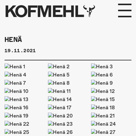
KOFMEHL
PROGRAMM
HENÄ
FABRIKGEFLÜSTER
19.11.2021
GALERIE
FOTOGALERIE
PHOTOMAT
INFOS
KONTAKT