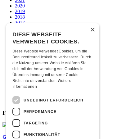
2021
2020
2019
2018
2017
×
2016
2015
DIESE WEBSEITE
2014
VERWENDET COOKIES.
2013
2012
Diese Website verwendet Cookies, um die
2011
Benutzerfreundlichkeit zu verbessern. Durch
2010
die Nutzung unserer Website erklären Sie
2009
sich mit der Verwendung von Cookies in
2008
Übereinstimmung mit unserer Cookie-
2007
Richtlinie einverstanden.
Weitere
2006
Informationen
2005
2004
UNBEDINGT ERFORDERLICH
2003
PERFORMANCE
Fabrikgeflüster
TARGETING
FUNKTIONALITÄT
Graffiti-Workshops