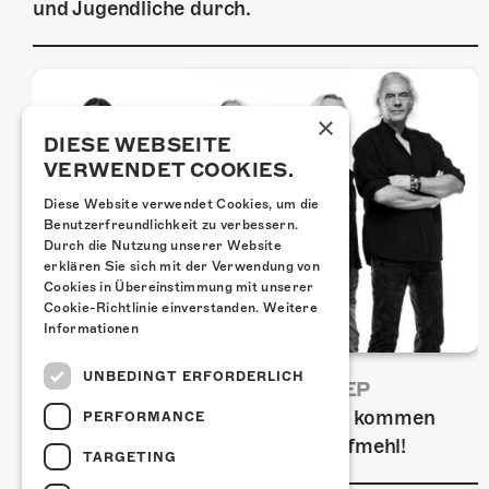
und Jugendliche durch.
×
DIESE WEBSEITE
VERWENDET COOKIES.
Diese Website verwendet Cookies, um die
Benutzerfreundlichkeit zu verbessern.
Durch die Nutzung unserer Website
erklären Sie sich mit der Verwendung von
Cookies in Übereinstimmung mit unserer
Cookie-Richtlinie einverstanden.
Weitere
Informationen
UNBEDINGT ERFORDERLICH
FRISCH BESTÄTIGT: URIAH HEEP
Am Sonntag, 15. November 2026 kommen
PERFORMANCE
Uriah Heep in die Kulturfabrik Kofmehl!
TARGETING