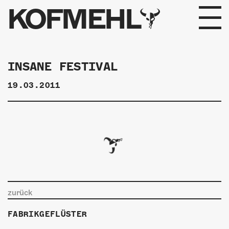
KOFMEHL
PROGRAMM
INSANE FESTIVAL
FABRIKGEFLÜSTER
19.03.2011
GALERIE
FOTOGALERIE
PHOTOMAT
INFOS
zurück
KONTAKT
FABRIKGEFLÜSTER