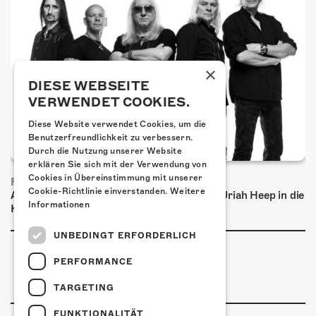
×
DIESE WEBSEITE
VERWENDET COOKIES.
Diese Website verwendet Cookies, um die
Benutzerfreundlichkeit zu verbessern.
Durch die Nutzung unserer Website
erklären Sie sich mit der Verwendung von
Cookies in Übereinstimmung mit unserer
FRISCH BESTÄTIGT: URIAH HEEP
Cookie-Richtlinie einverstanden.
Weitere
Am Sonntag, 15. November 2026 kommen Uriah Heep in die
Informationen
Kulturfabrik Kofmehl!
UNBEDINGT ERFORDERLICH
PERFORMANCE
TARGETING
FUNKTIONALITÄT