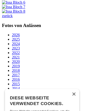
zurück
Fotos von Anlässen
2026
2025
2024
2023
2022
2021
2020
2019
2018
2017
2016
2015
2014
×
2013
2012
DIESE WEBSEITE
2011
VERWENDET COOKIES.
2010
2009