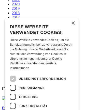
2020
2019
2018
2017
×
2016
2015
DIESE WEBSEITE
2014
VERWENDET COOKIES.
2013
2012
Diese Website verwendet Cookies, um die
2011
Benutzerfreundlichkeit zu verbessern. Durch
2010
die Nutzung unserer Website erklären Sie
2009
sich mit der Verwendung von Cookies in
2008
Übereinstimmung mit unserer Cookie-
2007
Richtlinie einverstanden.
Weitere
2006
Informationen
2005
2004
UNBEDINGT ERFORDERLICH
2003
PERFORMANCE
Fabrikgeflüster
TARGETING
FUNKTIONALITÄT
Frisch bestätigt: Baschi