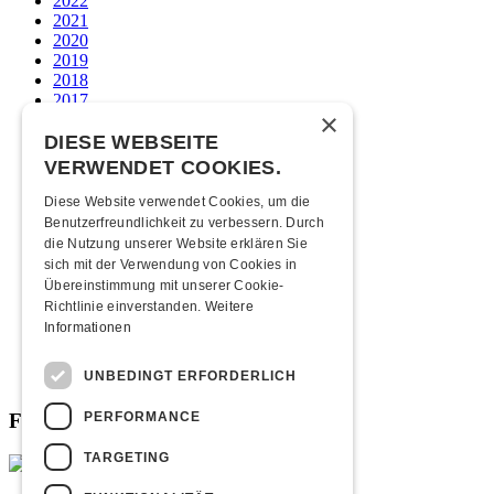
2022
2021
2020
2019
2018
2017
×
2016
2015
DIESE WEBSEITE
2014
VERWENDET COOKIES.
2013
2012
Diese Website verwendet Cookies, um die
2011
Benutzerfreundlichkeit zu verbessern. Durch
2010
die Nutzung unserer Website erklären Sie
2009
sich mit der Verwendung von Cookies in
2008
Übereinstimmung mit unserer Cookie-
2007
Richtlinie einverstanden.
Weitere
2006
Informationen
2005
2004
UNBEDINGT ERFORDERLICH
2003
PERFORMANCE
Fabrikgeflüster
TARGETING