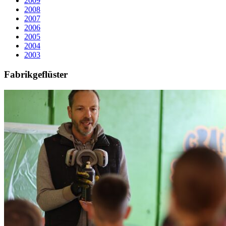
2009
2008
2007
2006
2005
2004
2003
Fabrikgeflüster