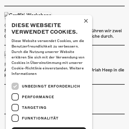
ÜBER UNS
GÖNNEREI
×
DIESE WEBSEITE
GRAFFITI-WORKSHOPS
SHOP
Spray dein eigenes Graffiti! Im September führen wir zwei
VERWENDET COOKIES.
Graffiti-Workshops für Kinder und Jugendliche durch.
MITMACHEN
Diese Website verwendet Cookies, um die
Benutzerfreundlichkeit zu verbessern.
Durch die Nutzung unserer Website
erklären Sie sich mit der Verwendung von
Cookies in Übereinstimmung mit unserer
FRISCH BESTÄTIGT: URIAH HEEP
Cookie-Richtlinie einverstanden.
Weitere
Am Sonntag, 15. November 2026 kommen Uriah Heep in die
Informationen
Kulturfabrik Kofmehl!
UNBEDINGT ERFORDERLICH
PERFORMANCE
TARGETING
FUNKTIONALITÄT