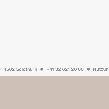
4502 Solothurn
+41 32 621 20 60
Nutzun