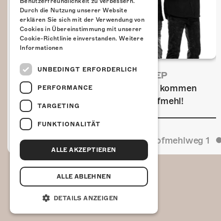
Benutzerfreundlichkeit zu verbessern.
Durch die Nutzung unserer Website
erklären Sie sich mit der Verwendung von
Cookies in Übereinstimmung mit unserer
Cookie-Richtlinie einverstanden.
Weitere
Informationen
UNBEDINGT ERFORDERLICH
FRISCH BESTÄTIGT: URIAH HEEP
Am Sonntag, 15. November 2026 kommen
PERFORMANCE
Uriah Heep in die Kulturfabrik Kofmehl!
TARGETING
FUNKTIONALITÄT
Kulturfabrik Kofmehl
Kofmehlweg 1
ALLE AKZEPTIEREN
ALLE ABLEHNEN
DETAILS ANZEIGEN