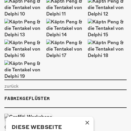
ÜBER UNS
GÖNNEREI
SHOP
MITMACHEN
zurück
FABRIKGEFLÜSTER
×
DIESE WEBSEITE
GRAFFITI-WORKSHOPS