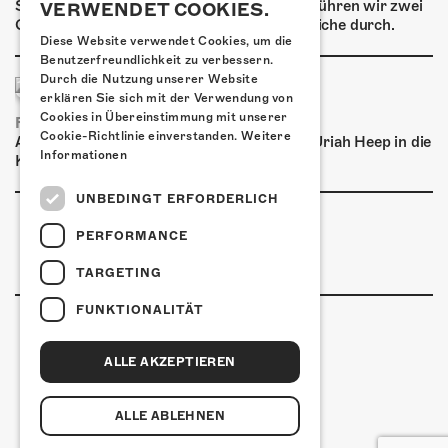
Spray dein eigenes Graffiti! Im September führen wir zwei
VERWENDET COOKIES.
Graffiti-Workshops für Kinder und Jugendliche durch.
Diese Website verwendet Cookies, um die
Benutzerfreundlichkeit zu verbessern.
Durch die Nutzung unserer Website
erklären Sie sich mit der Verwendung von
Cookies in Übereinstimmung mit unserer
FRISCH BESTÄTIGT: URIAH HEEP
Cookie-Richtlinie einverstanden.
Weitere
Am Sonntag, 15. November 2026 kommen Uriah Heep in die
Informationen
Kulturfabrik Kofmehl!
UNBEDINGT ERFORDERLICH
PERFORMANCE
TARGETING
FUNKTIONALITÄT
ALLE AKZEPTIEREN
Kulturfabrik Kofmehl
Kofmehlweg 1
4502 Solothurn
ALLE ABLEHNEN
+41 32 621 20 60
Nutzungsbedingungen