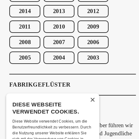
2014
2013
2012
2011
2010
2009
2008
2007
2006
2005
2004
2003
FABRIKGEFLÜSTER
×
DIESE WEBSEITE
VERWENDET COOKIES.
GRAFFITI-WORKSHOPS
Diese Website verwendet Cookies, um die
Spray dein eigenes Graffiti! Im September führen wir
Benutzerfreundlichkeit zu verbessern. Durch
zwei Graffiti-Workshops für Kinder und Jugendliche
die Nutzung unserer Website erklären Sie