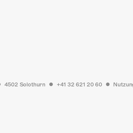
4502 Solothurn
+41 32 621 20 60
Nutzun