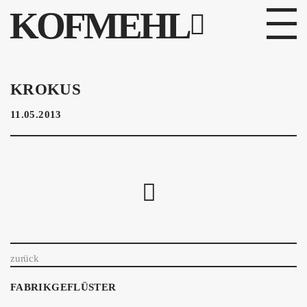
KOFMEHL
PROGRAMM
KROKUS
FABRIKGEFLÜSTER
11.05.2013
GALERIE
FOTOGALERIE
PHOTOMAT
INFOS
zurück
KONTAKT
FABRIKGEFLÜSTER