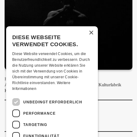
×
DIESE WEBSEITE
VERWENDET COOKIES.
Diese Website verwendet Cookies, um die
Benutzerfreundlichkeit zu verbessern. Durch
die Nutzung unserer Website erklären Sie
sich mit der Verwendung von Cookies in
Übereinstimmung mit unserer Cookie-
FRISCH BESTÄTIGT: PRONTO
Richtlinie einverstanden.
Weitere
Am Samstag, 20. März 2027 kommt Pronto in die Kulturfabrik
Informationen
Kofmehl!
UNBEDINGT ERFORDERLICH
PERFORMANCE
TARGETING
FUNKTIONALITÄT