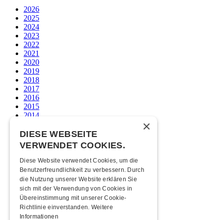
2026
2025
2024
2023
2022
2021
2020
2019
2018
2017
2016
2015
2014
×
2013
2012
DIESE WEBSEITE
2011
VERWENDET COOKIES.
2010
2009
Diese Website verwendet Cookies, um die
2008
Benutzerfreundlichkeit zu verbessern. Durch
2007
die Nutzung unserer Website erklären Sie
2006
sich mit der Verwendung von Cookies in
2005
Übereinstimmung mit unserer Cookie-
2004
Richtlinie einverstanden.
Weitere
2003
Informationen