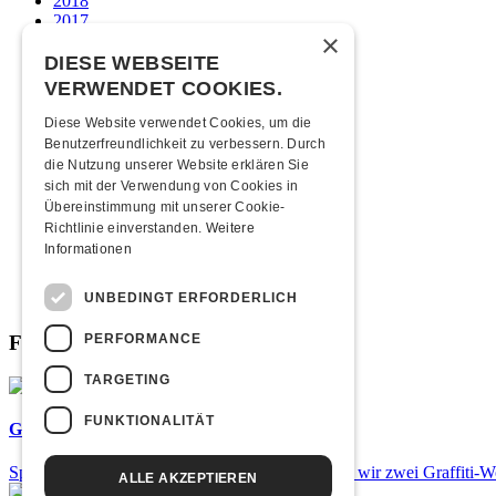
2018
2017
×
2016
2015
DIESE WEBSEITE
2014
VERWENDET COOKIES.
2013
2012
Diese Website verwendet Cookies, um die
2011
Benutzerfreundlichkeit zu verbessern. Durch
2010
die Nutzung unserer Website erklären Sie
2009
sich mit der Verwendung von Cookies in
2008
Übereinstimmung mit unserer Cookie-
2007
Richtlinie einverstanden.
Weitere
2006
Informationen
2005
2004
UNBEDINGT ERFORDERLICH
2003
PERFORMANCE
Fabrikgeflüster
TARGETING
FUNKTIONALITÄT
Graffiti-Workshops
Spray dein eigenes Graffiti! Im September führen wir zwei Graffiti-
ALLE AKZEPTIEREN