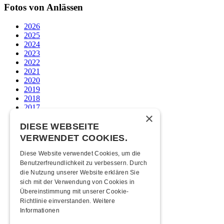
Fotos von Anlässen
2026
2025
2024
2023
2022
2021
2020
2019
2018
2017
×
2016
2015
DIESE WEBSEITE
2014
VERWENDET COOKIES.
2013
2012
Diese Website verwendet Cookies, um die
2011
Benutzerfreundlichkeit zu verbessern. Durch
2010
die Nutzung unserer Website erklären Sie
2009
sich mit der Verwendung von Cookies in
2008
Übereinstimmung mit unserer Cookie-
2007
Richtlinie einverstanden.
Weitere
2006
Informationen
2005