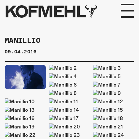
KOFMEHL
PROGRAMM
MANILLIO
FABRIKGEFLÜSTER
09.04.2016
GALERIE
FOTOGALERIE
PHOTOMAT
INFOS
KONTAKT