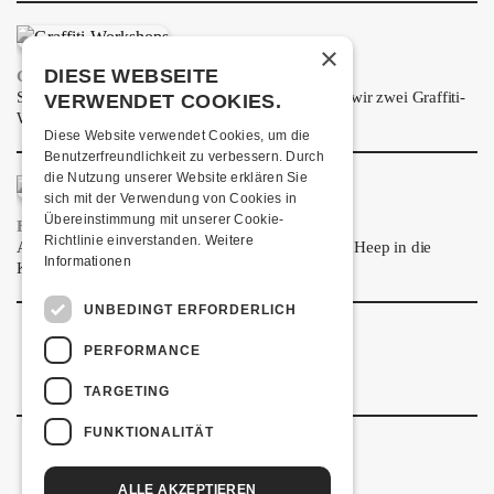
ÜBER UNS
×
GÖNNEREI
DIESE WEBSEITE
GRAFFITI-WORKSHOPS
Spray dein eigenes Graffiti! Im September führen wir zwei Graffiti-
VERWENDET COOKIES.
SHOP
Workshops für Kinder und Jugendliche durch.
Diese Website verwendet Cookies, um die
MITMACHEN
Benutzerfreundlichkeit zu verbessern. Durch
die Nutzung unserer Website erklären Sie
sich mit der Verwendung von Cookies in
Übereinstimmung mit unserer Cookie-
FRISCH BESTÄTIGT: URIAH HEEP
Richtlinie einverstanden.
Weitere
Am Sonntag, 15. November 2026 kommen Uriah Heep in die
Informationen
Kulturfabrik Kofmehl!
UNBEDINGT ERFORDERLICH
PERFORMANCE
TARGETING
FUNKTIONALITÄT
ALLE AKZEPTIEREN