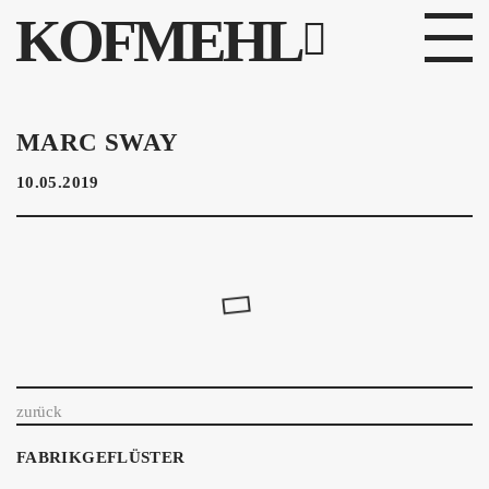
KOFMEHL
PROGRAMM
MARC SWAY
FABRIKGEFLÜSTER
10.05.2019
GALERIE
FOTOGALERIE
PHOTOMAT
INFOS
zurück
KONTAKT
FABRIKGEFLÜSTER