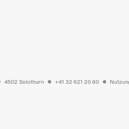
4502 Solothurn
+41 32 621 20 60
Nutzun