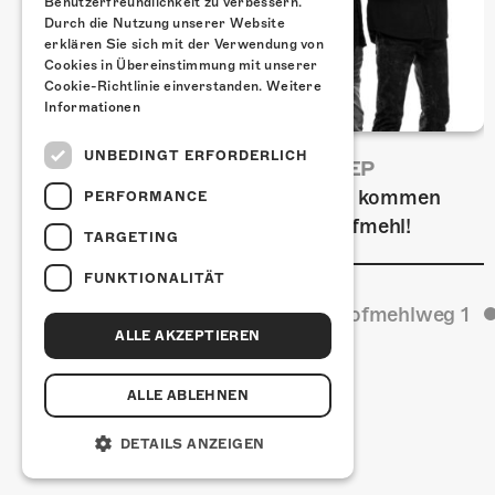
Benutzerfreundlichkeit zu verbessern.
Durch die Nutzung unserer Website
erklären Sie sich mit der Verwendung von
Cookies in Übereinstimmung mit unserer
Cookie-Richtlinie einverstanden.
Weitere
Informationen
UNBEDINGT ERFORDERLICH
FRISCH BESTÄTIGT: URIAH HEEP
Am Sonntag, 15. November 2026 kommen
PERFORMANCE
Uriah Heep in die Kulturfabrik Kofmehl!
TARGETING
FUNKTIONALITÄT
Kulturfabrik Kofmehl
Kofmehlweg 1
ALLE AKZEPTIEREN
ALLE ABLEHNEN
DETAILS ANZEIGEN