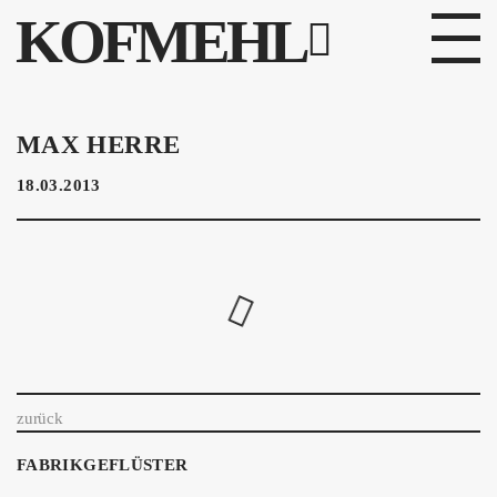
KOFMEHL
PROGRAMM
MAX HERRE
FABRIKGEFLÜSTER
18.03.2013
GALERIE
FOTOGALERIE
PHOTOMAT
INFOS
zurück
KONTAKT
FABRIKGEFLÜSTER