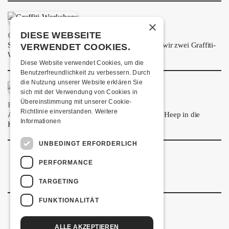
ÜBER UNS
×
GÖNNEREI
DIESE WEBSEITE
GRAFFITI-WORKSHOPS
Spray dein eigenes Graffiti! Im September führen wir zwei Graffiti-
VERWENDET COOKIES.
SHOP
Workshops für Kinder und Jugendliche durch.
Diese Website verwendet Cookies, um die
MITMACHEN
Benutzerfreundlichkeit zu verbessern. Durch
die Nutzung unserer Website erklären Sie
sich mit der Verwendung von Cookies in
Übereinstimmung mit unserer Cookie-
FRISCH BESTÄTIGT: URIAH HEEP
Richtlinie einverstanden.
Weitere
Am Sonntag, 15. November 2026 kommen Uriah Heep in die
Informationen
Kulturfabrik Kofmehl!
UNBEDINGT ERFORDERLICH
PERFORMANCE
TARGETING
FUNKTIONALITÄT
ALLE AKZEPTIEREN