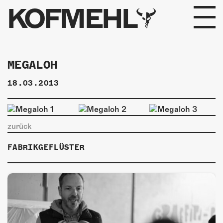
KOFMEHL
PROGRAMM
MEGALOH
FABRIKGEFLÜSTER
18.03.2013
GALERIE
FOTOGALERIE
zurück
FABRIKGEFLÜSTER
PHOTOMAT
INFOS
KONTAKT