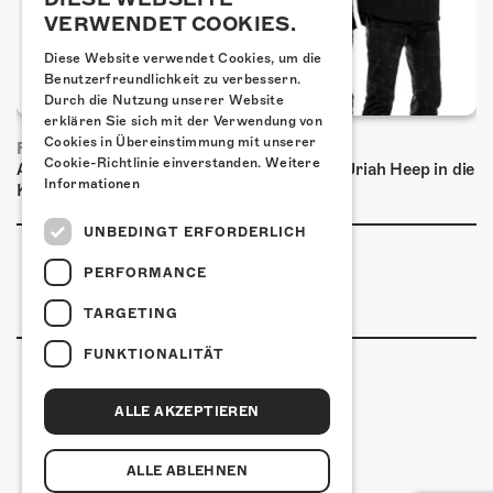
VERWENDET COOKIES.
Diese Website verwendet Cookies, um die
Benutzerfreundlichkeit zu verbessern.
Durch die Nutzung unserer Website
erklären Sie sich mit der Verwendung von
Cookies in Übereinstimmung mit unserer
FRISCH BESTÄTIGT: URIAH HEEP
Cookie-Richtlinie einverstanden.
Weitere
Am Sonntag, 15. November 2026 kommen Uriah Heep in die
Informationen
Kulturfabrik Kofmehl!
UNBEDINGT ERFORDERLICH
PERFORMANCE
TARGETING
FUNKTIONALITÄT
ALLE AKZEPTIEREN
Kulturfabrik Kofmehl
Kofmehlweg 1
4502 Solothurn
ALLE ABLEHNEN
+41 32 621 20 60