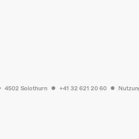
4502 Solothurn
+41 32 621 20 60
Nutzun