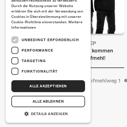
Benutzerfreundlichkeit zu verbessern.
Durch die Nutzung unserer Website
erklären Sie sich mit der Verwendung von
Cookies in Übereinstimmung mit unserer
Cookie-Richtlinie einverstanden.
Weitere
Informationen
UNBEDINGT ERFORDERLICH
FRISCH BESTÄTIGT: URIAH HEEP
Am Sonntag, 15. November 2026 kommen
PERFORMANCE
Uriah Heep in die Kulturfabrik Kofmehl!
TARGETING
FUNKTIONALITÄT
Kulturfabrik Kofmehl
Kofmehlweg 1
ALLE AKZEPTIEREN
ALLE ABLEHNEN
DETAILS ANZEIGEN