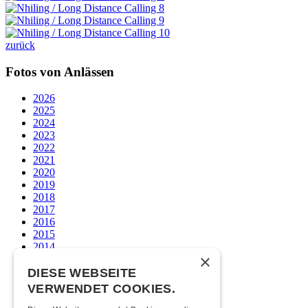
zurück
Fotos von Anlässen
2026
2025
2024
2023
2022
2021
2020
2019
2018
2017
2016
2015
2014
×
2013
2012
DIESE WEBSEITE
2011
VERWENDET COOKIES.
2010