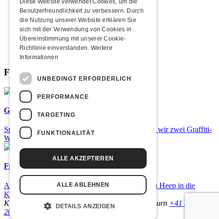
2009
Diese Website verwendet Cookies, um die
2008
Benutzerfreundlichkeit zu verbessern. Durch
2007
die Nutzung unserer Website erklären Sie
2006
sich mit der Verwendung von Cookies in
2005
Übereinstimmung mit unserer Cookie-
2004
Richtlinie einverstanden.
Weitere
2003
Informationen
Fabrikgeflüster
UNBEDINGT ERFORDERLICH
PERFORMANCE
Graffiti-Workshops
TARGETING
Spray dein eigenes Graffiti! Im September führen wir zwei Graffiti-
FUNKTIONALITÄT
Workshops für Kinder und Jugendliche durch.
ALLE AKZEPTIEREN
Frisch bestätigt: Uriah Heep
Am Sonntag, 15. November 2026 kommen Uriah Heep in die
ALLE ABLEHNEN
Kulturfabrik Kofmehl!
Kulturfabrik Kofmehl
Kofmehlweg 1
4502 Solothurn
+41 32 621
DETAILS ANZEIGEN
20 60
Nutzungsbedingungen