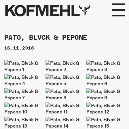
KOFMEHL
PROGRAMM
PATO, BLVCK & PEPONE
FABRIKGEFLÜSTER
16.11.2018
GALERIE
FOTOGALERIE
PHOTOMAT
INFOS
KONTAKT