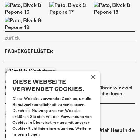
ÜBER UNS
GÖNNEREI
SHOP
zurück
MITMACHEN
FABRIKGEFLÜSTER
×
DIESE WEBSEITE
GRAFFITI-WORKSHOPS
Spray dein eigenes Graffiti! Im September führen wir zwei
VERWENDET COOKIES.
Graffiti-Workshops für Kinder und Jugendliche durch.
Diese Website verwendet Cookies, um die
Benutzerfreundlichkeit zu verbessern.
Durch die Nutzung unserer Website
erklären Sie sich mit der Verwendung von
Cookies in Übereinstimmung mit unserer
FRISCH BESTÄTIGT: URIAH HEEP
Cookie-Richtlinie einverstanden.
Weitere
Am Sonntag, 15. November 2026 kommen Uriah Heep in die
Informationen
Kulturfabrik Kofmehl!