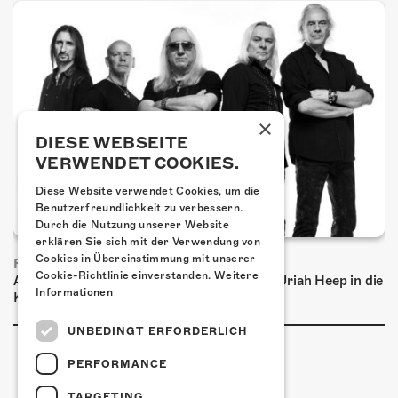
×
DIESE WEBSEITE
VERWENDET COOKIES.
Diese Website verwendet Cookies, um die
Benutzerfreundlichkeit zu verbessern.
Durch die Nutzung unserer Website
erklären Sie sich mit der Verwendung von
Cookies in Übereinstimmung mit unserer
FRISCH BESTÄTIGT: URIAH HEEP
Cookie-Richtlinie einverstanden.
Weitere
Am Sonntag, 15. November 2026 kommen Uriah Heep in die
Informationen
Kulturfabrik Kofmehl!
UNBEDINGT ERFORDERLICH
PERFORMANCE
TARGETING