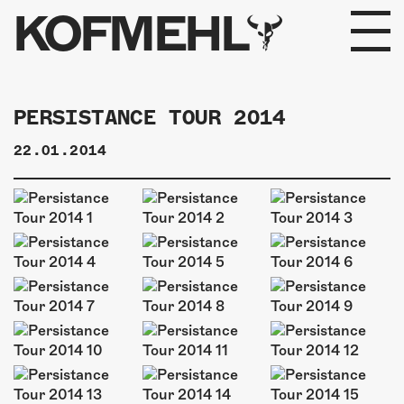
KOFMEHL
PROGRAMM
PERSISTANCE TOUR 2014
FABRIKGEFLÜSTER
22.01.2014
GALERIE
FOTOGALERIE
PHOTOMAT
INFOS
KONTAKT