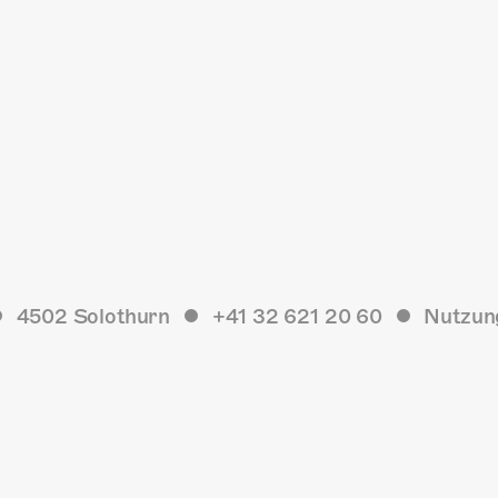
4502 Solothurn
+41 32 621 20 60
Nutzun