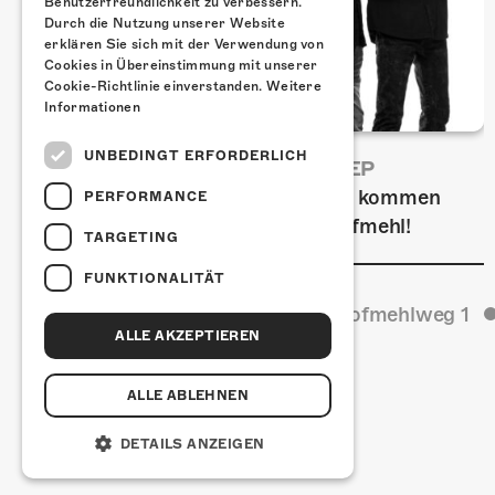
Benutzerfreundlichkeit zu verbessern.
Durch die Nutzung unserer Website
erklären Sie sich mit der Verwendung von
Cookies in Übereinstimmung mit unserer
Cookie-Richtlinie einverstanden.
Weitere
Informationen
UNBEDINGT ERFORDERLICH
FRISCH BESTÄTIGT: URIAH HEEP
Am Sonntag, 15. November 2026 kommen
PERFORMANCE
Uriah Heep in die Kulturfabrik Kofmehl!
TARGETING
FUNKTIONALITÄT
Kulturfabrik Kofmehl
Kofmehlweg 1
ALLE AKZEPTIEREN
ALLE ABLEHNEN
DETAILS ANZEIGEN