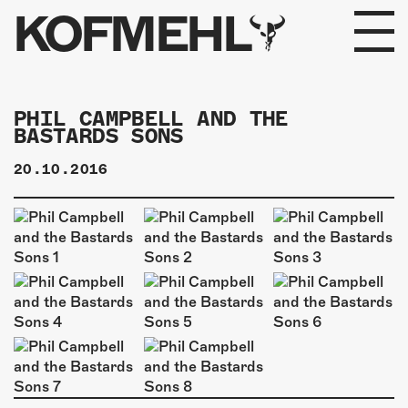
KOFMEHL
PROGRAMM
PHIL CAMPBELL AND THE
BASTARDS SONS
FABRIKGEFLÜSTER
20.10.2016
GALERIE
FOTOGALERIE
PHOTOMAT
INFOS
KONTAKT