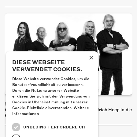
×
DIESE WEBSEITE
VERWENDET COOKIES.
Diese Website verwendet Cookies, um die
Benutzerfreundlichkeit zu verbessern.
Durch die Nutzung unserer Website
erklären Sie sich mit der Verwendung von
Cookies in Übereinstimmung mit unserer
FRISCH BESTÄTIGT: URIAH HEEP
Cookie-Richtlinie einverstanden.
Weitere
Am Sonntag, 15. November 2026 kommen Uriah Heep in die
Informationen
Kulturfabrik Kofmehl!
UNBEDINGT ERFORDERLICH