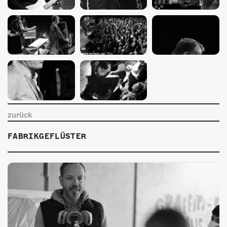
ÜBER UNS
GÖNNEREI
SHOP
MITMACHEN
zurück
FABRIKGEFLÜSTER