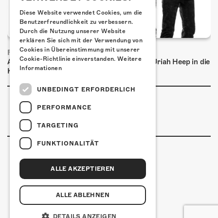
Diese Website verwendet Cookies, um die
Benutzerfreundlichkeit zu verbessern.
Durch die Nutzung unserer Website
erklären Sie sich mit der Verwendung von
Cookies in Übereinstimmung mit unserer
FRISCH BESTÄTIGT: URIAH HEEP
Cookie-Richtlinie einverstanden.
Weitere
Am Sonntag, 15. November 2026 kommen Uriah Heep in die
Informationen
Kulturfabrik Kofmehl!
UNBEDINGT ERFORDERLICH
PERFORMANCE
TARGETING
FUNKTIONALITÄT
ALLE AKZEPTIEREN
Kulturfabrik Kofmehl
Kofmehlweg 1
4502 Solothurn
ALLE ABLEHNEN
+41 32 621 20 60
Nutzungsbedingungen
DETAILS ANZEIGEN