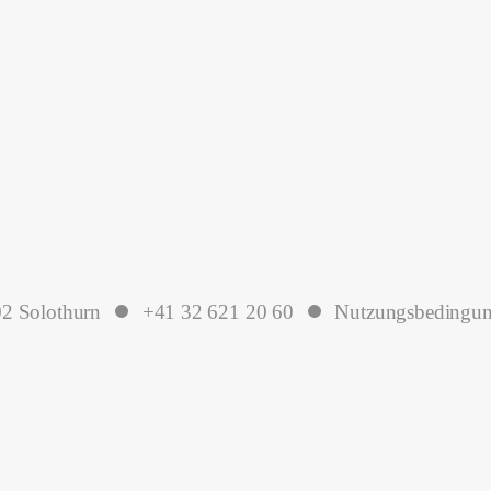
2 Solothurn
+41 32 621 20 60
Nutzungsbedingu