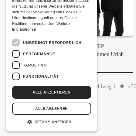
Benutzerfreundlichkeit zu verbessern. Durch
die Nutzung unserer Website erklären Sie
sich mit der Verwendung von Cookies in
Übereinstimmung mit unserer Cookie-
Richtlinie einverstanden.
Weitere
Informationen
UNBEDINGT ERFORDERLICH
FRISCH BESTÄTIGT: URIAH HEEP
Am Sonntag, 15. November 2026 kommen Uriah
PERFORMANCE
Heep in die Kulturfabrik Kofmehl!
TARGETING
FUNKTIONALITÄT
Kulturfabrik Kofmehl
Kofmehlweg 1
450
ALLE AKZEPTIEREN
ALLE ABLEHNEN
DETAILS ANZEIGEN