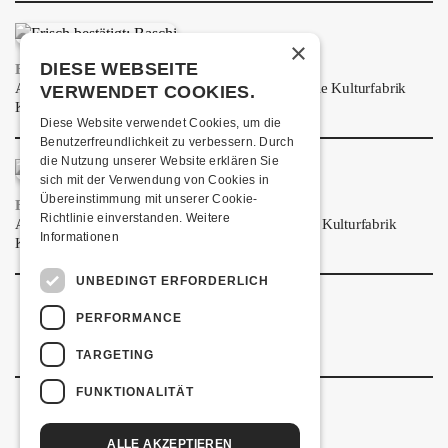
ÜBER UNS
×
GÖNNEREI
DIESE WEBSEITE
FRISCH BESTÄTIGT: BASCHI
Am Samstag, 29. Januar 2027 kommt Baschi in die Kulturfabrik
VERWENDET COOKIES.
SHOP
Kofmehl!
Diese Website verwendet Cookies, um die
MITMACHEN
Benutzerfreundlichkeit zu verbessern. Durch
die Nutzung unserer Website erklären Sie
sich mit der Verwendung von Cookies in
Übereinstimmung mit unserer Cookie-
FRISCH BESTÄTIGT: PRONTO
Richtlinie einverstanden.
Weitere
Am Samstag, 20. März 2027 kommt Pronto in die Kulturfabrik
Informationen
Kofmehl!
UNBEDINGT ERFORDERLICH
PERFORMANCE
TARGETING
FUNKTIONALITÄT
ALLE AKZEPTIEREN