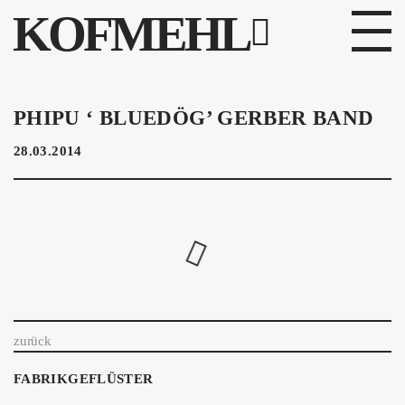
KOFMEHL
PROGRAMM
PHIPU ‘ BLUEDÖG’ GERBER BAND
FABRIKGEFLÜSTER
28.03.2014
GALERIE
FOTOGALERIE
PHOTOMAT
INFOS
zurück
KONTAKT
FABRIKGEFLÜSTER