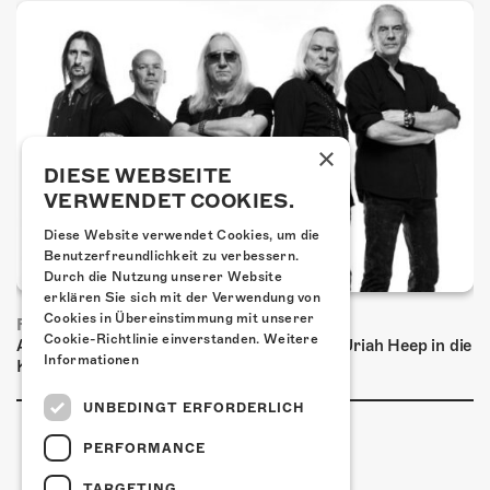
×
DIESE WEBSEITE
VERWENDET COOKIES.
Diese Website verwendet Cookies, um die
Benutzerfreundlichkeit zu verbessern.
Durch die Nutzung unserer Website
erklären Sie sich mit der Verwendung von
Cookies in Übereinstimmung mit unserer
FRISCH BESTÄTIGT: URIAH HEEP
Cookie-Richtlinie einverstanden.
Weitere
Am Sonntag, 15. November 2026 kommen Uriah Heep in die
Informationen
Kulturfabrik Kofmehl!
UNBEDINGT ERFORDERLICH
PERFORMANCE
TARGETING