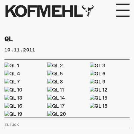
KOFMEHL
PROGRAMM
QL
FABRIKGEFLÜSTER
10.11.2011
GALERIE
FOTOGALERIE
PHOTOMAT
INFOS
KONTAKT
zurück