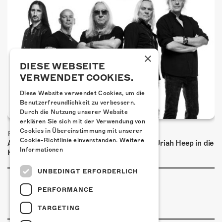
×
DIESE WEBSEITE
VERWENDET COOKIES.
Diese Website verwendet Cookies, um die
Benutzerfreundlichkeit zu verbessern.
Durch die Nutzung unserer Website
erklären Sie sich mit der Verwendung von
Cookies in Übereinstimmung mit unserer
FRISCH BESTÄTIGT: URIAH HEEP
Cookie-Richtlinie einverstanden.
Weitere
Am Sonntag, 15. November 2026 kommen Uriah Heep in die
Informationen
Kulturfabrik Kofmehl!
UNBEDINGT ERFORDERLICH
PERFORMANCE
TARGETING