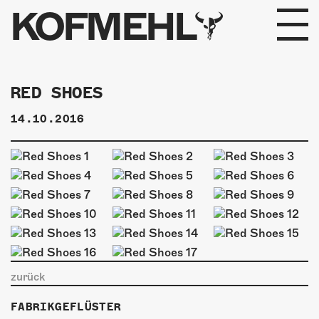
KOFMEHL
PROGRAMM
RED SHOES
FABRIKGEFLÜSTER
14.10.2016
GALERIE
FOTOGALERIE
PHOTOMAT
INFOS
zurück
KONTAKT
FABRIKGEFLÜSTER