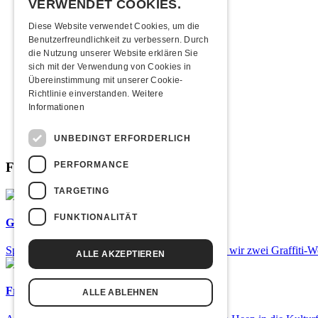
VERWENDET COOKIES.
2013
2012
Diese Website verwendet Cookies, um die
2011
Benutzerfreundlichkeit zu verbessern. Durch
2010
die Nutzung unserer Website erklären Sie
2009
sich mit der Verwendung von Cookies in
2008
Übereinstimmung mit unserer Cookie-
2007
Richtlinie einverstanden.
Weitere
2006
Informationen
2005
2004
UNBEDINGT ERFORDERLICH
2003
PERFORMANCE
Fabrikgeflüster
TARGETING
FUNKTIONALITÄT
Graffiti-Workshops
Spray dein eigenes Graffiti! Im September führen wir zwei Graffiti-
ALLE AKZEPTIEREN
Frisch bestätigt: Uriah Heep
ALLE ABLEHNEN