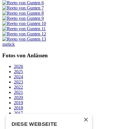
zurück
Fotos von Anlässen
2026
2025
2024
2023
2022
2021
2020
2019
2018
2017
×
2016
2015
DIESE WEBSEITE
2014