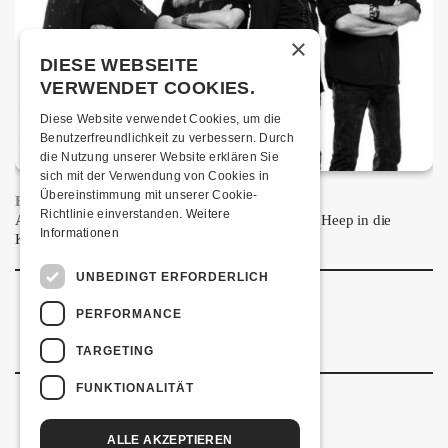
×
DIESE WEBSEITE
VERWENDET COOKIES.
Diese Website verwendet Cookies, um die
Benutzerfreundlichkeit zu verbessern. Durch
die Nutzung unserer Website erklären Sie
sich mit der Verwendung von Cookies in
Übereinstimmung mit unserer Cookie-
FRISCH BESTÄTIGT: URIAH HEEP
Richtlinie einverstanden.
Weitere
Am Sonntag, 15. November 2026 kommen Uriah Heep in die
Informationen
Kulturfabrik Kofmehl!
UNBEDINGT ERFORDERLICH
PERFORMANCE
TARGETING
FUNKTIONALITÄT
ALLE AKZEPTIEREN
Kulturfabrik Kofmehl