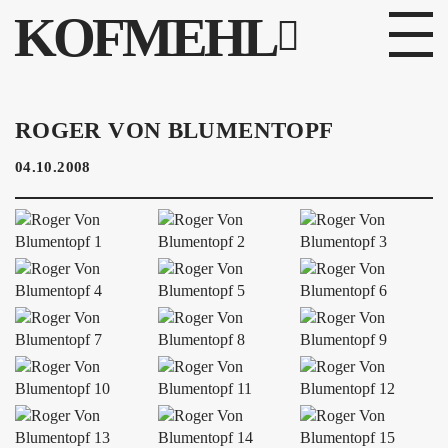
KOFMEHL
PROGRAMM
ROGER VON BLUMENTOPF
FABRIKGEFLÜSTER
04.10.2008
GALERIE
FOTOGALERIE
PHOTOMAT
INFOS
KONTAKT