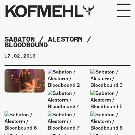
KOFMEHL
PROGRAMM
SABATON / ALESTORM /
BLOODBOUND
FABRIKGEFLÜSTER
17.02.2016
GALERIE
FOTOGALERIE
PHOTOMAT
INFOS
KONTAKT