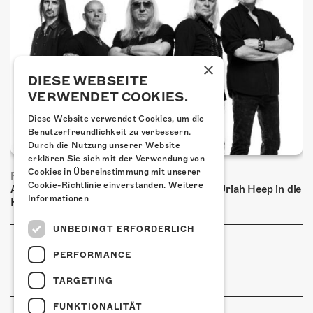
×
DIESE WEBSEITE
VERWENDET COOKIES.
Diese Website verwendet Cookies, um die
Benutzerfreundlichkeit zu verbessern.
Durch die Nutzung unserer Website
erklären Sie sich mit der Verwendung von
Cookies in Übereinstimmung mit unserer
FRISCH BESTÄTIGT: URIAH HEEP
Cookie-Richtlinie einverstanden.
Weitere
Am Sonntag, 15. November 2026 kommen Uriah Heep in die
Informationen
Kulturfabrik Kofmehl!
UNBEDINGT ERFORDERLICH
PERFORMANCE
TARGETING
FUNKTIONALITÄT