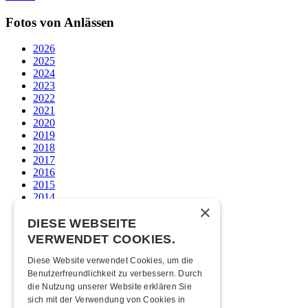
Fotos von Anlässen
2026
2025
2024
2023
2022
2021
2020
2019
2018
2017
2016
2015
2014
×
2013
2012
DIESE WEBSEITE
2011
VERWENDET COOKIES.
2010
2009
Diese Website verwendet Cookies, um die
2008
Benutzerfreundlichkeit zu verbessern. Durch
2007
die Nutzung unserer Website erklären Sie
2006
sich mit der Verwendung von Cookies in