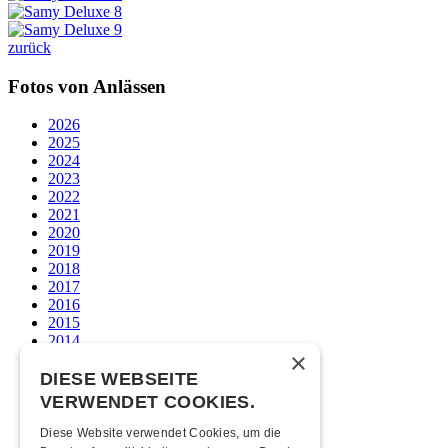
zurück
Fotos von Anlässen
2026
2025
2024
2023
2022
2021
2020
2019
2018
2017
2016
2015
2014
×
2013
2012
DIESE WEBSEITE
2011
VERWENDET COOKIES.
2010
2009
Diese Website verwendet Cookies, um die