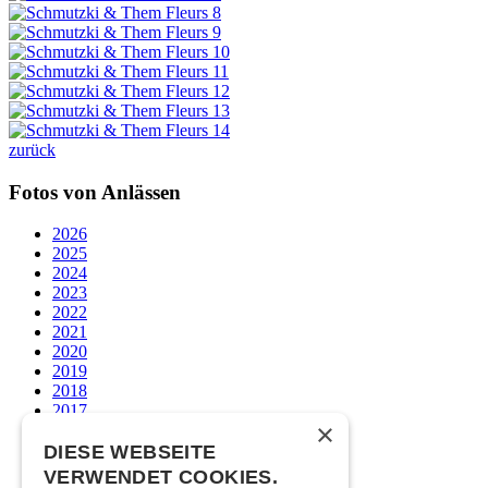
zurück
Fotos von Anlässen
2026
2025
2024
2023
2022
2021
2020
2019
2018
2017
×
2016
2015
DIESE WEBSEITE
2014
VERWENDET COOKIES.