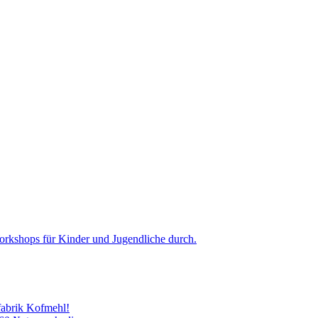
Workshops für Kinder und Jugendliche durch.
abrik Kofmehl!