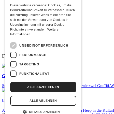
2013
2012
Diese Website verwendet Cookies, um die
2011
Benutzerfreundlichkeit zu verbessern. Durch
2010
die Nutzung unserer Website erklären Sie
2009
sich mit der Verwendung von Cookies in
2008
Übereinstimmung mit unserer Cookie-
2007
Richtlinie einverstanden.
Weitere
2006
Informationen
2005
2004
UNBEDINGT ERFORDERLICH
2003
PERFORMANCE
Fabrikgeflüster
TARGETING
FUNKTIONALITÄT
Graffiti-Workshops
Spray dein eigenes Graffiti! Im September führen wir zwei Graffiti-
ALLE AKZEPTIEREN
Frisch bestätigt: Uriah Heep
ALLE ABLEHNEN
Am Sonntag, 15. November 2026 kommen Uriah Heep in die Kulturf
DETAILS ANZEIGEN