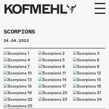
KOFMEHL
PROGRAMM
SCORPIONS
FABRIKGEFLÜSTER
24.04.2013
GALERIE
FOTOGALERIE
PHOTOMAT
INFOS
KONTAKT