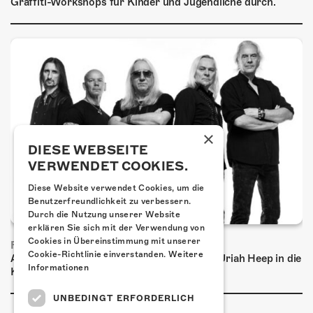
Graffiti-Workshops für Kinder und Jugendliche durch.
×
DIESE WEBSEITE
VERWENDET COOKIES.
Diese Website verwendet Cookies, um die
Benutzerfreundlichkeit zu verbessern.
Durch die Nutzung unserer Website
erklären Sie sich mit der Verwendung von
Cookies in Übereinstimmung mit unserer
FRISCH BESTÄTIGT: URIAH HEEP
Cookie-Richtlinie einverstanden.
Weitere
Am Sonntag, 15. November 2026 kommen Uriah Heep in die
Informationen
Kulturfabrik Kofmehl!
UNBEDINGT ERFORDERLICH