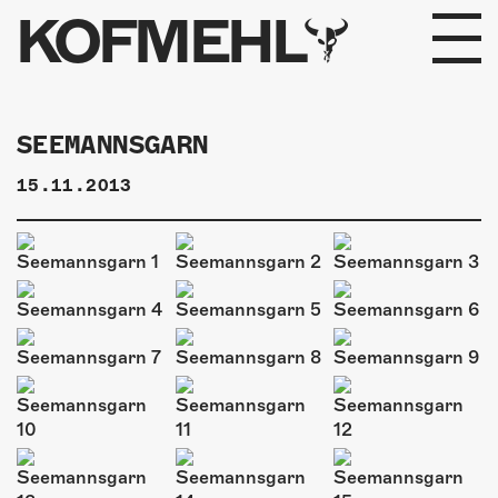
KOFMEHL
PROGRAMM
SEEMANNSGARN
FABRIKGEFLÜSTER
15.11.2013
GALERIE
FOTOGALERIE
PHOTOMAT
INFOS
KONTAKT