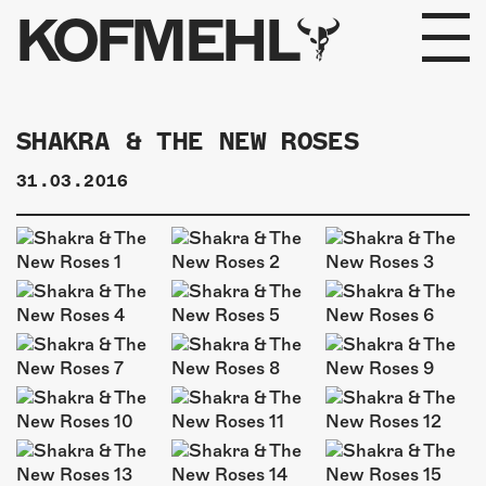
KOFMEHL
PROGRAMM
SHAKRA & THE NEW ROSES
FABRIKGEFLÜSTER
31.03.2016
GALERIE
FOTOGALERIE
PHOTOMAT
INFOS
KONTAKT