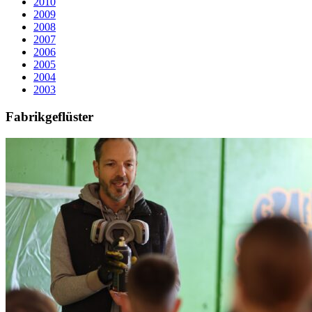
2010
2009
2008
2007
2006
2005
2004
2003
Fabrikgeflüster