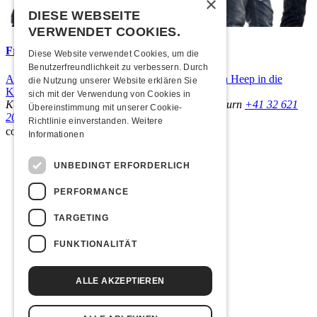
×
DIESE WEBSEITE
VERWENDET COOKIES.
Frisch bestätigt: Uriah Heep
Diese Website verwendet Cookies, um die
Benutzerfreundlichkeit zu verbessern. Durch
Am Sonntag, 15. November 2026 kommen Uriah Heep in die
die Nutzung unserer Website erklären Sie
Kulturfabrik Kofmehl!
sich mit der Verwendung von Cookies in
Kulturfabrik Kofmehl
Kofmehlweg 1
4502 Solothurn
+41 32 621
Übereinstimmung mit unserer Cookie-
20 60
Nutzungsbedingungen
Richtlinie einverstanden.
Weitere
coded by
Informationen
UNBEDINGT ERFORDERLICH
PERFORMANCE
TARGETING
FUNKTIONALITÄT
ALLE AKZEPTIEREN