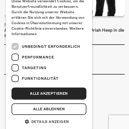
Diese Website verwendet Cookies, um die
Benutzerfreundlichkeit zu verbessern.
Durch die Nutzung unserer Website
erklären Sie sich mit der Verwendung von
Cookies in Übereinstimmung mit unserer
FRISCH BESTÄTIGT: URIAH HEEP
Cookie-Richtlinie einverstanden.
Weitere
Am Sonntag, 15. November 2026 kommen Uriah Heep in die
Informationen
Kulturfabrik Kofmehl!
UNBEDINGT ERFORDERLICH
PERFORMANCE
TARGETING
FUNKTIONALITÄT
ALLE AKZEPTIEREN
Kulturfabrik Kofmehl
Kofmehlweg 1
4502 Solothurn
ALLE ABLEHNEN
+41 32 621 20 60
Nutzungsbedingungen
DETAILS ANZEIGEN