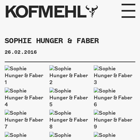
KOFMEHL
PROGRAMM
SOPHIE HUNGER & FABER
FABRIKGEFLÜSTER
26.02.2016
GALERIE
FOTOGALERIE
PHOTOMAT
INFOS
KONTAKT