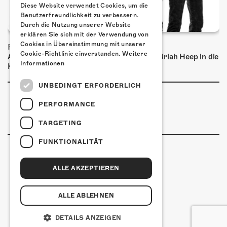
Diese Website verwendet Cookies, um die
Benutzerfreundlichkeit zu verbessern.
Durch die Nutzung unserer Website
erklären Sie sich mit der Verwendung von
Cookies in Übereinstimmung mit unserer
FRISCH BESTÄTIGT: URIAH HEEP
Cookie-Richtlinie einverstanden.
Weitere
Am Sonntag, 15. November 2026 kommen Uriah Heep in die
Informationen
Kulturfabrik Kofmehl!
UNBEDINGT ERFORDERLICH
PERFORMANCE
TARGETING
FUNKTIONALITÄT
ALLE AKZEPTIEREN
Kulturfabrik Kofmehl
Kofmehlweg 1
4502 Solothurn
ALLE ABLEHNEN
+41 32 621 20 60
Nutzungsbedingungen
DETAILS ANZEIGEN