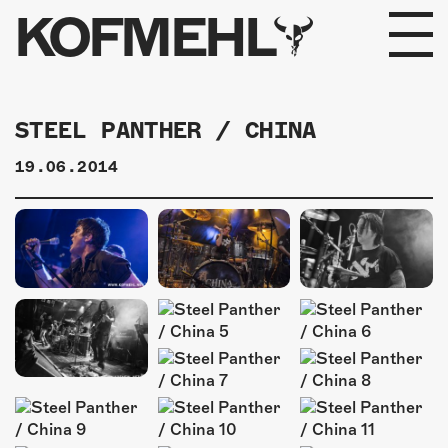
KOFMEHL
PROGRAMM
STEEL PANTHER / CHINA
FABRIKGEFLÜSTER
19.06.2014
GALERIE
FOTOGALERIE
PHOTOMAT
INFOS
KONTAKT