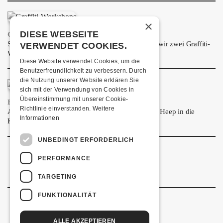
ÜBER UNS
×
GÖNNEREI
DIESE WEBSEITE
GRAFFITI-WORKSHOPS
Spray dein eigenes Graffiti! Im September führen wir zwei Graffiti-
VERWENDET COOKIES.
SHOP
Workshops für Kinder und Jugendliche durch.
Diese Website verwendet Cookies, um die
MITMACHEN
Benutzerfreundlichkeit zu verbessern. Durch
die Nutzung unserer Website erklären Sie
sich mit der Verwendung von Cookies in
Übereinstimmung mit unserer Cookie-
FRISCH BESTÄTIGT: URIAH HEEP
Richtlinie einverstanden.
Weitere
Am Sonntag, 15. November 2026 kommen Uriah Heep in die
Informationen
Kulturfabrik Kofmehl!
UNBEDINGT ERFORDERLICH
PERFORMANCE
TARGETING
FUNKTIONALITÄT
ALLE AKZEPTIEREN