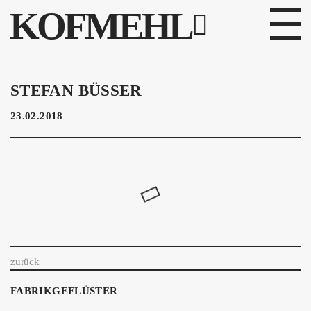
KOFMEHL
PROGRAMM
STEFAN BÜSSER
FABRIKGEFLÜSTER
23.02.2018
GALERIE
FOTOGALERIE
PHOTOMAT
INFOS
zurück
KONTAKT
FABRIKGEFLÜSTER