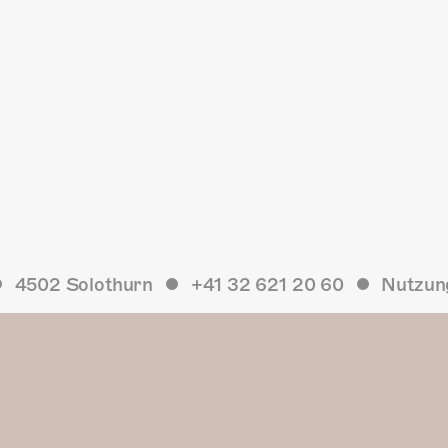
4502 Solothurn
+41 32 621 20 60
Nutzun